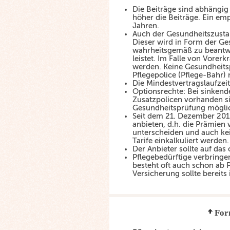
Die Beiträge sind abhängig v
höher die Beiträge. Ein emp
Jahren.
Auch der Gesundheitszustan
Dieser wird in Form der Ge
wahrheitsgemäß zu beantwor
leistet. Im Falle von Vore
werden. Keine Gesundheitspr
Pflegepolice (Pflege-Bahr) 
Die Mindestvertragslaufzeit 
Optionsrechte: Bei sinkend
Zusatzpolicen vorhanden si
Gesundheitsprüfung möglic
Seit dem 21. Dezember 2012
anbieten, d.h. die Prämien
unterscheiden und auch kei
Tarife einkalkuliert werden.
Der Anbieter sollte auf das
Pflegebedürftige verbringen 
besteht oft auch schon ab 
Versicherung sollte bereits 
For