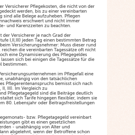
der Versicherer Pflegekosten, die nicht von der
gedeckt werden, bis zu einer vereinbarten
 sind alle Belege aufzuheben. Pflegen
ennachweis erschwert und nicht immer
rte- und Karenzzeiten zu beachten.
t der Versicherer je nach Grad der
tufe I,II,III) jeden Tag einen bestimmten Betrag
bt beim Versicherungsnehmer: Muss dieser rund
 reichen die vereinbarten Tagessätze oft nicht
jedoch eine Dynamisierung des Pflegegeldes
 lassen sich bei einigen die Tagessätze für die
bel bestimmen.
s Versicherungsunternehmen im Pflegefall eine
te, unabhängig von den tatsächlichen
s Pflegerentenanspruchs bemisst sich nach
II, III). Im Vergleich zu
nd Pflegetagegeld sind die Beiträge deutlich
altet sich Tarife hingegen flexibler, indem sie
em 80. Lebensjahr oder Beitragsfreistellungen
Pflegemonats- bzw. Pflegetagegeld vereinbart
eistungen gibt es einen gesetzlichen
rden - unabhängig von Alter und
dann abgelehnt, wenn der Betroffene schon