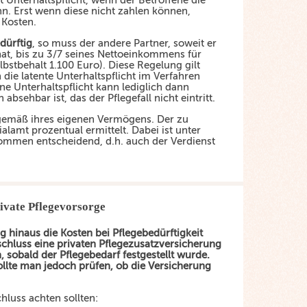
 Unterhaltspflicht, wenn der Betroffene die
nn. Erst wenn diese nicht zahlen können,
 Kosten.
dürftig
, so muss der andere Partner, soweit er
at, bis zu 3/7 seines Nettoeinkommens für
lbstbehalt 1.100 Euro). Diese Regelung gilt
die latente Unterhaltspflicht im Verfahren
ne Unterhaltspflicht kann lediglich dann
sehbar ist, das der Pflegefall nicht eintritt.
 gemäß ihres eigenen Vermögens. Der zu
alamt prozentual ermittelt. Dabei ist unter
mmen entscheidend, d.h. auch der Verdienst
ivate Pflegevorsorge
hinaus die Kosten bei Pflegebedürftigkeit
schluss eine privaten Pflegezusatzversicherung
, sobald der Pflegebedarf festgestellt wurde.
llte man jedoch prüfen, ob die Versicherung
luss achten sollten: