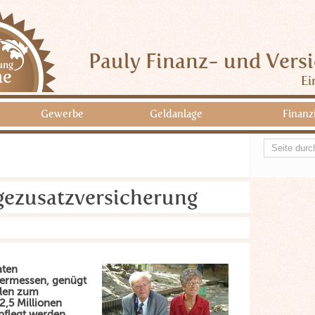
Pauly Finanz- und Vers
Ei
Gewerbe
Geldanlage
Finanz
egezusatzversicherung
aten
 ermessen, genügt
ahlen zum
2,5 Millionen
flegt werden.