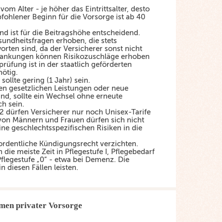
om Alter - je höher das Eintrittsalter, desto
fohlener Beginn für die Vorsorge ist ab 40
d ist für die Beitragshöhe entscheidend.
sundheitsfragen erhoben, die stets
ten sind, da der Versicherer sonst nicht
rkrankungen können Risikozuschläge erhoben
üfung ist in der staatlich geförderten
nötig.
sollte gering (1 Jahr) sein.
en gesetzlichen Leistungen oder neue
nd, sollte ein Wechsel ohne erneute
h sein.
 dürfen Versicherer nur noch Unisex-Tarife
 von Männern und Frauen dürfen sich nicht
ne geschlechtsspezifischen Risiken in die
 ordentliche Kündigungsrecht verzichten.
die meiste Zeit in Pflegestufe I, Pflegebedarf
Pflegestufe „0“ - etwa bei Demenz. Die
in diesen Fällen leisten.
men privater Vorsorge