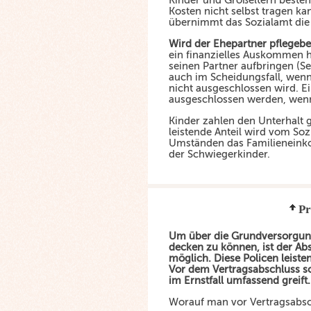
Kinder und Großeltern besteht
Kosten nicht selbst tragen ka
übernimmt das Sozialamt die
Wird der Ehepartner pflegebe
ein finanzielles Auskommen h
seinen Partner aufbringen (Se
auch im Scheidungsfall, wenn 
nicht ausgeschlossen wird. Ei
ausgeschlossen werden, wenn ab
Kinder zahlen den Unterhalt
leistende Anteil wird vom Sozi
Umständen das Familieneinko
der Schwiegerkinder.
Pr
Um über die Grundversorgung 
decken zu können, ist der Ab
möglich. Diese Policen leisten
Vor dem Vertragsabschluss so
im Ernstfall umfassend greift.
Worauf man vor Vertragsabsch