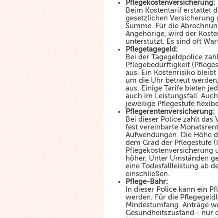
Pflegekostenversicherung:
Beim Kostentarif erstattet 
gesetzlichen Versicherung 
Summe. Für die Abrechnung
Angehörige, wird der Kost
unterstützt. Es sind oft Wa
Pflegetagegeld:
Bei der Tagegeldpolice zahl
Pflegebedürftigkeit (Pfleges
aus. Ein Kostenrisiko blei
um die Uhr betreut werden,
aus. Einige Tarife bieten 
auch im Leistungsfall. Auch
jeweilige Pflegestufe flexi
Pflegerentenversicherung:
Bei dieser Police zahlt da
fest vereinbarte Monatsren
Aufwendungen. Die Höhe de
dem Grad der Pflegestufe (I, 
Pflegekostenversicherung u
höher. Unter Umständen gest
eine Todesfallleistung ab d
einschließen.
Pflege-Bahr:
In dieser Police kann ein 
werden. Für die Pflegegeldl
Mindestumfang. Anträge we
Gesundheitszustand - nur 