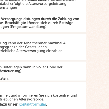
 dabei erfolgt die Altersvorsorgeleistung
benslangen
ie Versorgungsleistungen durch die Zahlung von
se.
Beschäftigte
können sich durch
Beiträge
iligen
(Entgeltumwandlung).
lung
kann der Arbeitnehmer maximal 4
ngsgrenze der Gesetzlichen
riebliche Altersversorgung einzahlen.
n unterliegen dann in voller Höhe der
Besteuerung
).
raten.
enheit und informieren Sie sich kostenfrei und
trieblichen Altersvorsorge.
 dazu unser
Kontaktformular
.