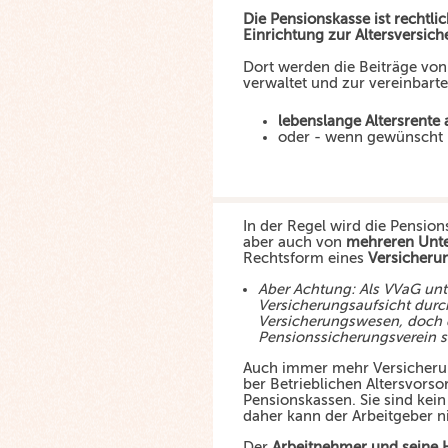
Die Pensionskasse ist rechtlic
Einrichtung zur Altersversich
Dort werden die Beiträge von
verwaltet und zur vereinbarte
lebenslange Altersrente
oder - wenn gewünscht 
In der Regel wird die Pensio
aber auch von
mehreren Unt
Rechtsform eines
Versicherun
Aber Achtung: Als VVaG unt
Versicherungsaufsicht durc
Versicherungswesen, doch 
Pensionssicherungsverein s
Auch immer mehr Versicheru
ber Betrieblichen Altersvors
Pensionskassen. Sie sind kei
daher kann der Arbeitgeber n
Der
Arbeitnehmer und seine 