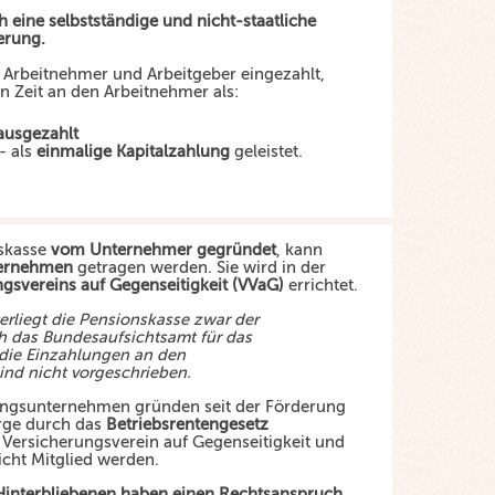
h eine selbstständige und nicht-staatliche
erung.
 Arbeitnehmer und Arbeitgeber eingezahlt,
n Zeit an den Arbeitnehmer als:
 ausgezahlt
- als
einmalige Kapitalzahlung
geleistet.
nskasse
vom Unternehmer gegründet
, kann
ernehmen
getragen werden. Sie wird in der
gsvereins auf Gegenseitigkeit (VVaG)
errichtet.
erliegt die Pensionskasse zwar der
h das Bundesaufsichtsamt für das
die Einzahlungen an den
ind nicht vorgeschrieben.
ngsunternehmen gründen seit der Förderung
orge durch das
Betriebsrentengesetz
n Versicherungsverein auf Gegenseitigkeit und
icht Mitglied werden.
Hinterbliebenen haben einen Rechtsanspruch