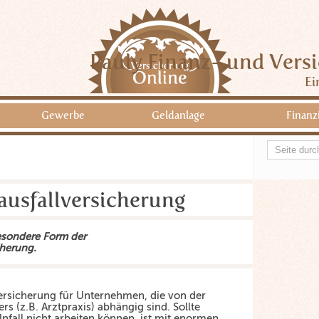
Pauly Finanz- und Vers
Ei
Gewerbe
Geldanlage
Finanz
ausfallversicherung
besondere Form der
herung.
Versicherung für Unternehmen, die von der
rs (z.B. Arztpraxis) abhängig sind. Sollte
nfall nicht arbeiten können, ist mit enormen