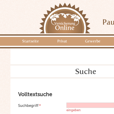
Pau
Startseite
Privat
Gewerbe
Suche
Volltextsuche
Suchbegriff
eingeben