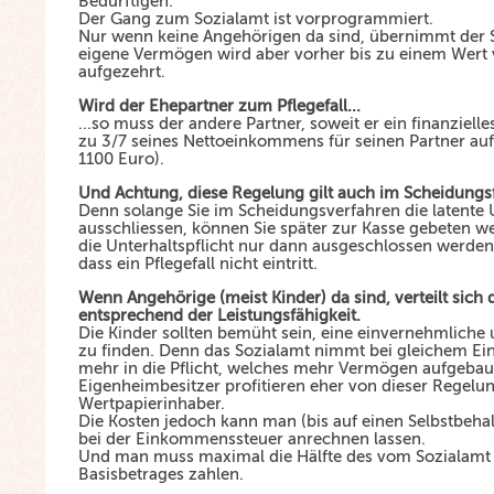
Bedürftigen.
Der Gang zum Sozialamt ist vorprogrammiert.
Nur wenn keine Angehörigen da sind, übernimmt der S
eigene Vermögen wird aber vorher bis zu einem Wert
aufgezehrt.
Wird der Ehepartner zum Pflegefall...
...so muss der andere Partner, soweit er ein finanziel
zu 3/7 seines Nettoeinkommens für seinen Partner auf
1100 Euro).
Und Achtung, diese Regelung gilt auch im Scheidungsf
Denn solange Sie im Scheidungsverfahren die latente U
ausschliessen, können Sie später zur Kasse gebeten w
die Unterhaltspflicht nur dann ausgeschlossen werden
dass ein Pflegefall nicht eintritt.
Wenn Angehörige (meist Kinder) da sind, verteilt sich 
entsprechend der Leistungsfähigkeit.
Die Kinder sollten bemüht sein, eine einvernehmliche
zu finden. Denn das Sozialamt nimmt bei gleichem E
mehr in die Pflicht, welches mehr Vermögen aufgebaut
Eigenheimbesitzer profitieren eher von dieser Regelun
Wertpapierinhaber.
Die Kosten jedoch kann man (bis auf einen Selbstbehal
bei der Einkommenssteuer anrechnen lassen.
Und man muss maximal die Hälfte des vom Sozialamt 
Basisbetrages zahlen.