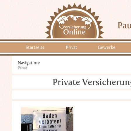
Pau
Startseite
Privat
Gewerbe
Navigation:
Privat
Private Versicheru