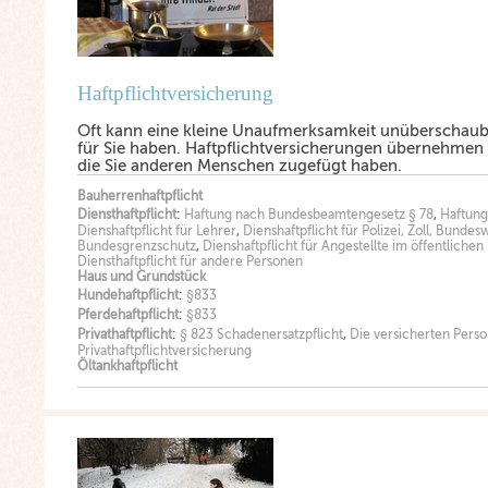
Haftpflichtversicherung
Oft kann eine kleine Unaufmerksamkeit unüberschauba
für Sie haben. Haftpflichtversicherungen übernehmen
die Sie anderen Menschen zugefügt haben.
Bauherrenhaftpflicht
Diensthaftpflicht
:
Haftung nach Bundesbeamtengesetz § 78
,
Haftung
Dienshaftpflicht für Lehrer
,
Dienshaftpflicht für Polizei, Zoll, Bunde
Bundesgrenzschutz
,
Dienshaftpflicht für Angestellte im öffentliche
Diensthaftpflicht für andere Personen
Haus und Grundstück
Hundehaftpflicht
:
§833
Pferdehaftpflicht
:
§833
Privathaftpflicht
:
§ 823 Schadenersatzpflicht
,
Die versicherten Pers
Privathaftpflichtversicherung
Öltankhaftpflicht